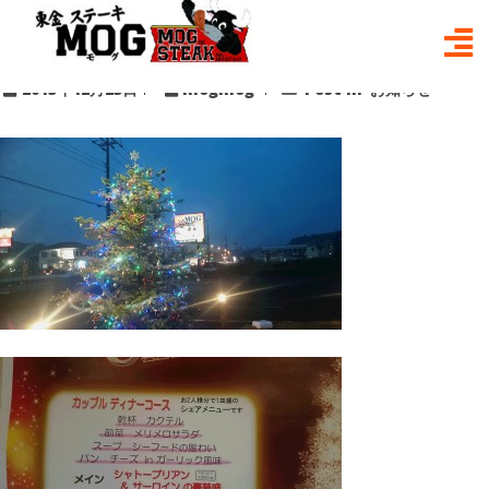
Skip
12/27まで「クリスマス限定！！カップルデ
to
ィナーコース」
content
2015年12月23日
mogmog
Post in
お知らせ