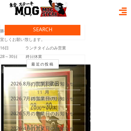
Skip
2017.11月 休業日変更のお知らせ
to
content
2017年11月12日
mogmog
Post in
お知らせ
11月の休業日を変更させて頂きます。
SEARCH
勝手ながら申し訳ございませんが
宜しくお願い致します。
16日 ランチタイムのみ営業
28～30日 終日休業
最近の投稿
2026.8月の営業日のお知らせ
2026.7月の営業日のお知らせ
2026.5月の営業日のお知らせ
2026.4月の営業日のお知らせ