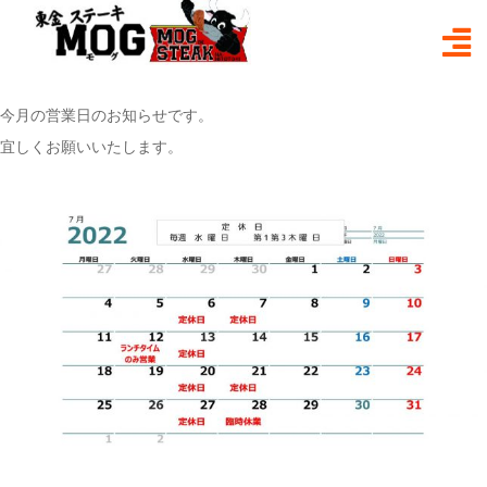
Skip
2022.7月営業日カレンダー
to
content
2022年7月1日
mogmog
Post in
お知らせ
いつもお世話になっております。
今月の営業日のお知らせです。
宜しくお願いいたします。